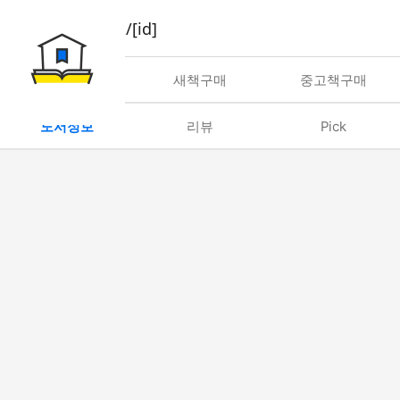
book/rent/[id]
대여
새책구매
중고책구매
도서정보
리뷰
Pick