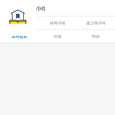
book/rent/[id]
대여
새책구매
중고책구매
도서정보
리뷰
Pick