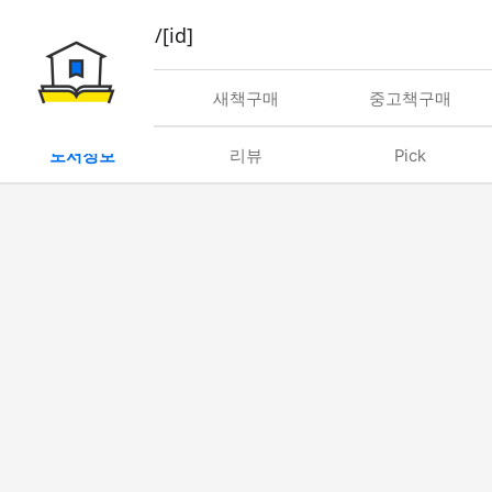
book/rent/[id]
대여
새책구매
중고책구매
도서정보
리뷰
Pick