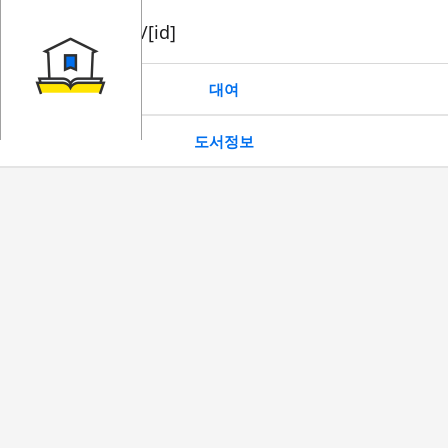
book/rent/[id]
대여
도서정보