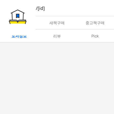
book/rent/[id]
대여
새책구매
중고책구매
도서정보
리뷰
Pick