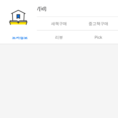
book/rent/[id]
대여
새책구매
중고책구매
도서정보
리뷰
Pick