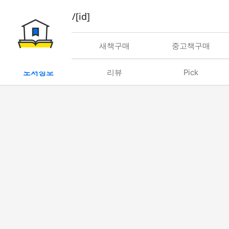
book/rent/[id]
대여
새책구매
중고책구매
도서정보
리뷰
Pick