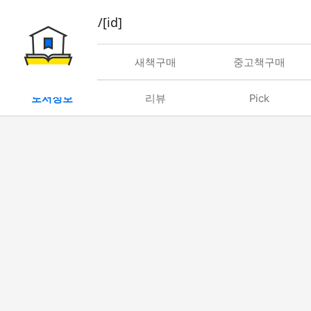
book/rent/[id]
대여
새책구매
중고책구매
도서정보
리뷰
Pick