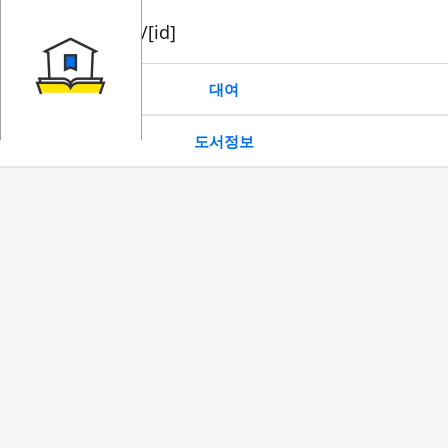
book/rent/[id]
대여
도서정보