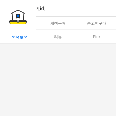
book/rent/[id]
대여
새책구매
중고책구매
도서정보
리뷰
Pick