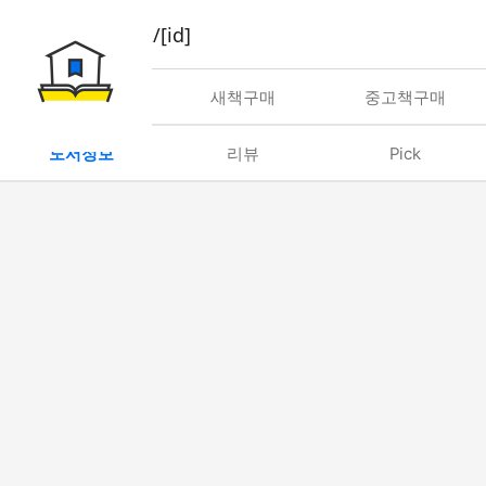
book/rent/[id]
대여
새책구매
중고책구매
도서정보
리뷰
Pick