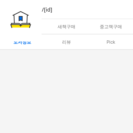
book/rent/[id]
대여
새책구매
중고책구매
도서정보
리뷰
Pick