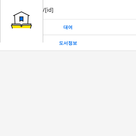
book/rent/[id]
대여
도서정보