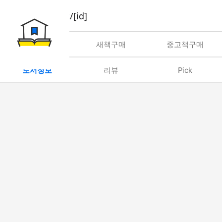
book/rent/[id]
대여
새책구매
중고책구매
도서정보
리뷰
Pick