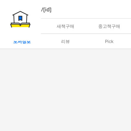
book/rent/[id]
대여
새책구매
중고책구매
도서정보
리뷰
Pick