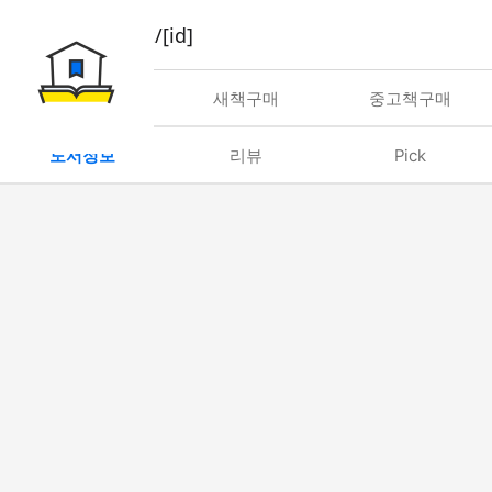
book/rent/[id]
대여
새책구매
중고책구매
도서정보
리뷰
Pick