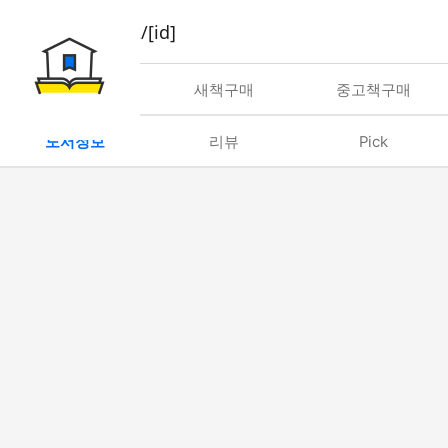
book/rent/[id]
대여
새책구매
중고책구매
도서정보
리뷰
Pick