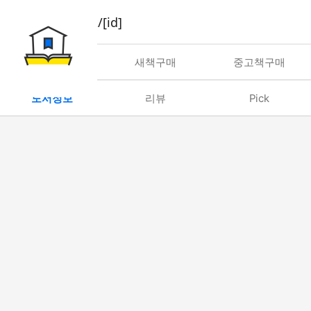
book/rent/[id]
대여
새책구매
중고책구매
도서정보
리뷰
Pick