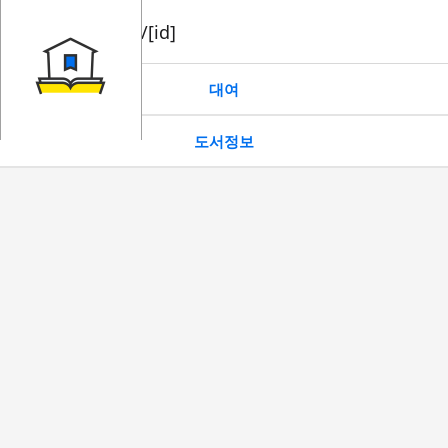
book/rent/[id]
대여
도서정보