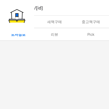
book/rent/[id]
대여
새책구매
중고책구매
도서정보
리뷰
Pick