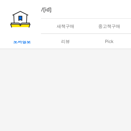
book/rent/[id]
대여
새책구매
중고책구매
도서정보
리뷰
Pick