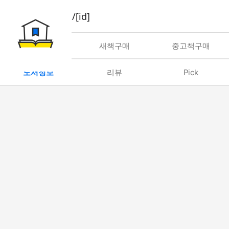
book/rent/[id]
대여
새책구매
중고책구매
도서정보
리뷰
Pick