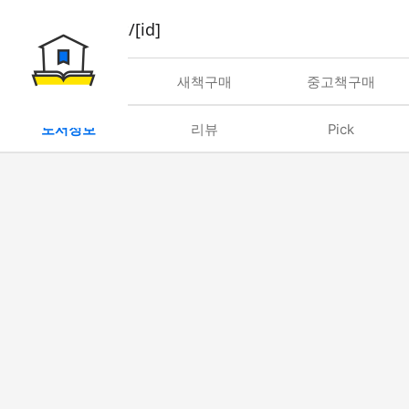
book/rent/[id]
대여
새책구매
중고책구매
도서정보
리뷰
Pick