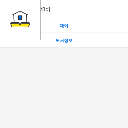
book/rent/[id]
대여
도서정보