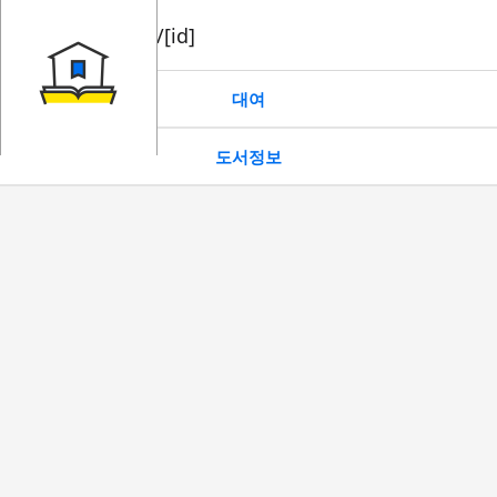
book/rent/[id]
대여
도서정보