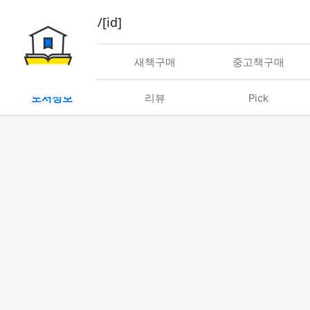
book/rent/[id]
대여
새책구매
중고책구매
도서정보
리뷰
Pick