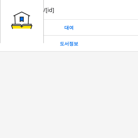
book/rent/[id]
대여
도서정보