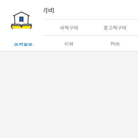
book/rent/[id]
대여
새책구매
중고책구매
도서정보
리뷰
Pick