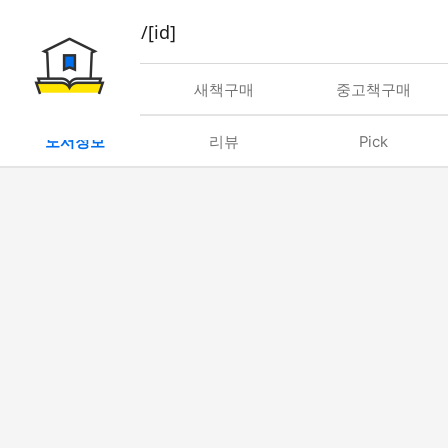
book/rent/[id]
대여
새책구매
중고책구매
도서정보
리뷰
Pick