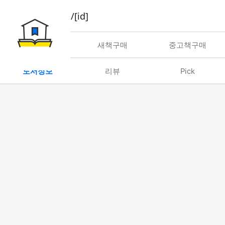
book/rent/[id]
대여
새책구매
중고책구매
도서정보
리뷰
Pick