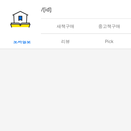
book/rent/[id]
대여
새책구매
중고책구매
도서정보
리뷰
Pick