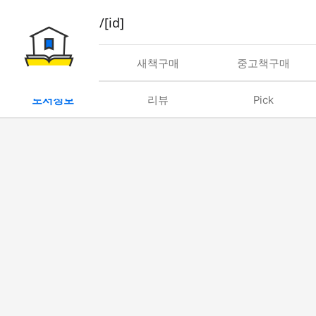
book/rent/[id]
대여
새책구매
중고책구매
도서정보
리뷰
Pick