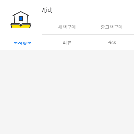
book/rent/[id]
대여
새책구매
중고책구매
도서정보
리뷰
Pick