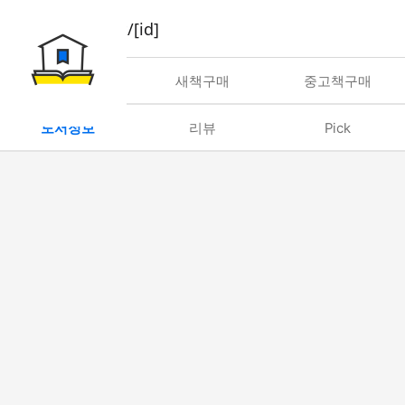
book/rent/[id]
대여
새책구매
중고책구매
도서정보
리뷰
Pick