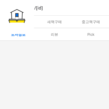
book/rent/[id]
대여
새책구매
중고책구매
도서정보
리뷰
Pick