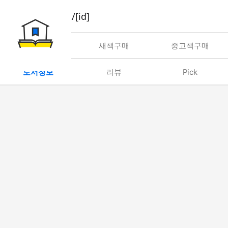
book/rent/[id]
대여
새책구매
중고책구매
도서정보
리뷰
Pick