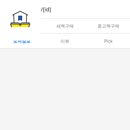
book/rent/[id]
대여
새책구매
중고책구매
도서정보
리뷰
Pick