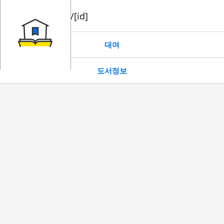
book/rent/[id]
대여
도서정보