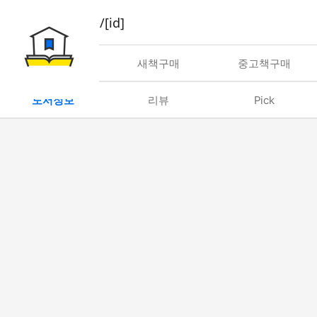
book/rent/[id]
대여
새책구매
중고책구매
도서정보
리뷰
Pick