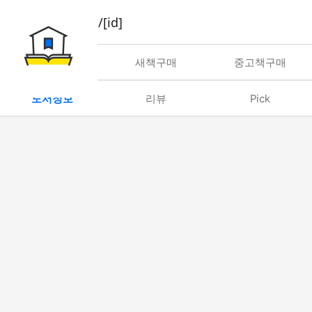
book/rent/[id]
대여
새책구매
중고책구매
도서정보
리뷰
Pick