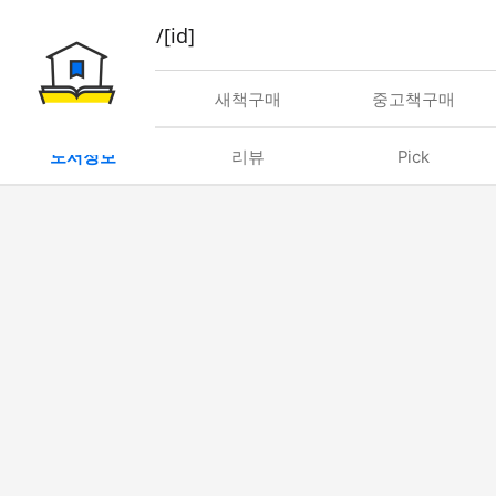
book/rent/[id]
대여
새책구매
중고책구매
도서정보
리뷰
Pick