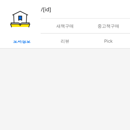
book/rent/[id]
대여
새책구매
중고책구매
도서정보
리뷰
Pick