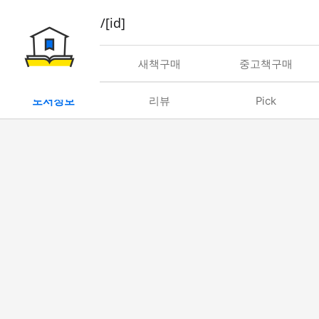
book/rent/[id]
대여
새책구매
중고책구매
도서정보
리뷰
Pick