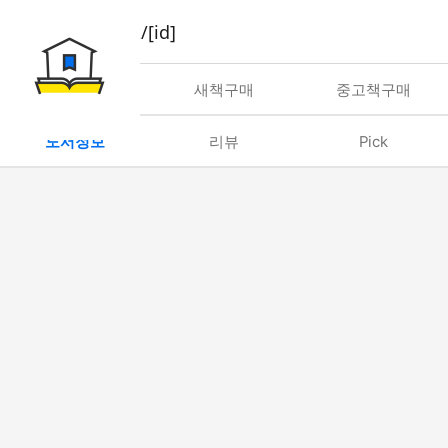
book/rent/[id]
대여
새책구매
중고책구매
도서정보
리뷰
Pick