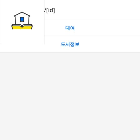
book/rent/[id]
대여
도서정보