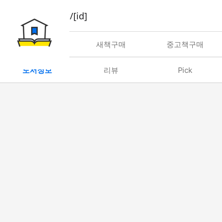
book/rent/[id]
대여
새책구매
중고책구매
도서정보
리뷰
Pick