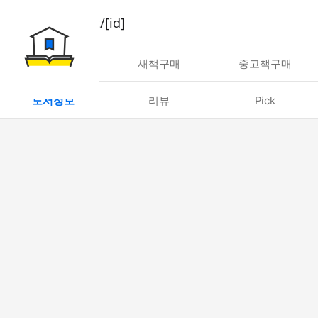
book/rent/[id]
대여
새책구매
중고책구매
도서정보
리뷰
Pick