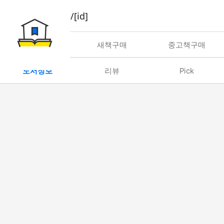
book/rent/[id]
대여
새책구매
중고책구매
도서정보
리뷰
Pick