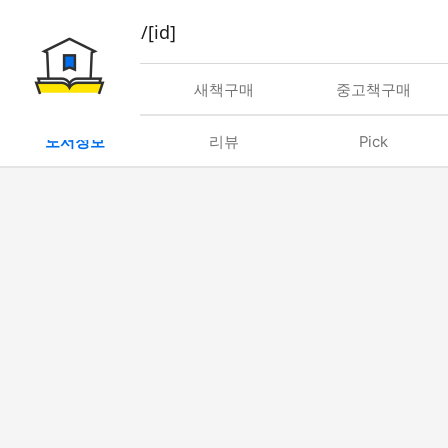
book/rent/[id]
대여
새책구매
중고책구매
도서정보
리뷰
Pick