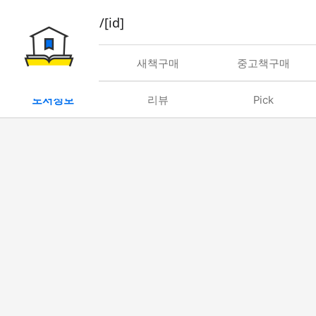
book/rent/[id]
대여
새책구매
중고책구매
도서정보
리뷰
Pick